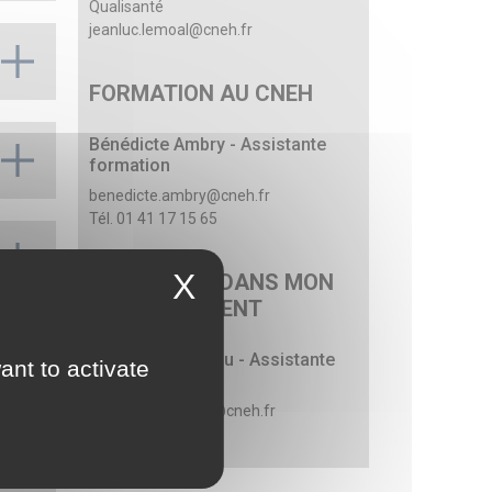
Qualisanté
jeanluc.lemoal@cneh.fr
FORMATION AU CNEH
Bénédicte Ambry - Assistante
formation
benedicte.ambry@cneh.fr
Tél. 01 41 17 15 65
X
FORMATION DANS MON
ÉTABLISSEMENT
Mélanie Doisneau - Assistante
ant to activate
formation
melanie.doisneau@cneh.fr
Tél. 01 41 17 15 84