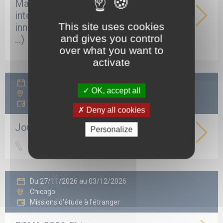
Maroc Attractivité et rayonnement
international (architecture et santé,
This site uses cookies
innovation, partenariats internationaux
and gives you control
…)
over what you want to
activate
26/11/2026
OK, accept all
Paris
Journées à thèmes
Deny all cookies
Journée de la médiation hospitalière
Personalize
Réf. J1262
Du 27/11/2026 au 03/12/2026
Chicago
Missions d'étude à l'étranger