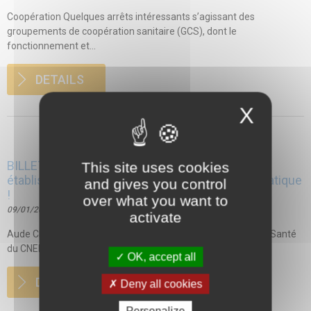
Coopération Quelques arrêts intéressants s’agissant des
groupements de coopération sanitaire (GCS), dont le
fonctionnement et...
DETAILS
X
BILLET D’HUMEUR – Point sur les fouilles en
This site uses cookies
établissement de santé… point de fouille automatique
and gives you control
!
over what you want to
09/01/2020
activate
Aude Charbonnel, juriste, consultante au Centre de droit JuriSanté
du CNEH La fouille des patients...
OK, accept all
DETAILS
Deny all cookies
Personalize