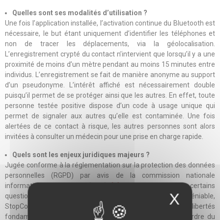
Quelles sont ses modalités d’utilisation ?
Une fois l’application installée, l’activation continue du Bluetooth est
nécessaire, le but étant uniquement d’identifier les téléphones et
non de tracer les déplacements, via la géolocalisation.
L’enregistrement crypté du contact n’intervient que lorsqu’il y a une
proximité de moins d’un mètre pendant au moins 15 minutes entre
individus. L’enregistrement se fait de manière anonyme au support
d’un pseudonyme. L’intérêt affiché est nécessairement double
puisqu’il permet de se protéger ainsi que les autres. En effet, toute
personne testée positive dispose d’un code à usage unique qui
permet de signaler aux autres qu’elle est contaminée. Une fois
alertées de ce contact à risque, les autres personnes sont alors
invitées à consulter un médecin pour une prise en charge rapide.
Quels sont les enjeux juridiques majeurs ?
Jugée conforme à la réglementation sur la protection des données
personnelles (RGPD) par avis de la commission nationale
informatique et libertés (CNIL)
[2]
, StopCovid soulève certains
X
questionnements. En dépit de son intérêt sanitaire indéniable,
StopCovid interroge la question du respect des droits et libertés
fondamentaux de ses utilisateurs. A ce titre, le Conseil de l’Ordre du