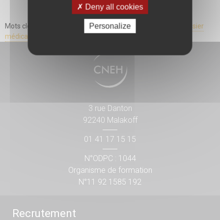
Deny all cookies
Personalize
Mots clés associés :
droits des patients
,
dossier patient
,
dossier
médical
3 rue Danton
92240 Malakoff
01 41 17 15 15
N°ODPC : 1044
Organisme de formation
N°11 92 1585 192
Recrutement