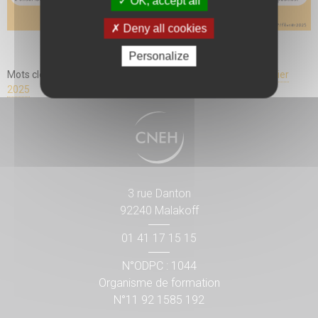
OK, accept all
Deny all cookies
Personalize
Mots clés associés :
droits des patients
,
cancer
,
loi du 5 février
2025
3 rue Danton
92240 Malakoff
01 41 17 15 15
N°ODPC : 1044
Organisme de formation
N°11 92 1585 192