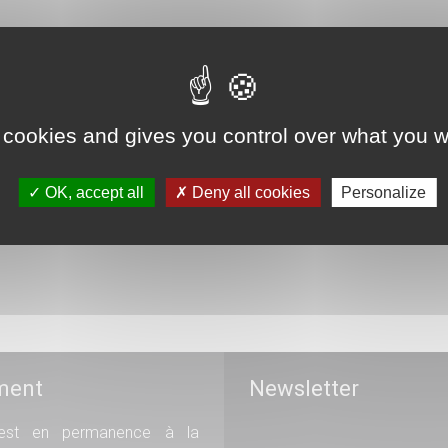
 cookies and gives you control over what you w
OK, accept all
Deny all cookies
Personalize
ment
Newsletter
st en permanence à la