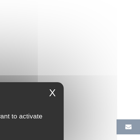
X
ant to activate