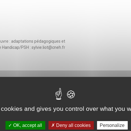
œuvre : adaptations pédagogiques et
Handicap/PSH : sylvie.liot@cneh.fr
re de droit JurSanté du CNEH
 de droit JuriSanté du CNEH
 cookies and gives you control over what you w
OK, accept all
Deny all cookies
Personalize