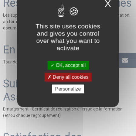
Ressources pédagogiques
X
Les supports et outils sont remis à l'apprenant durant la formation
au format papier et/ou numérique via une plateforme
This site uses cookies
documentaire
and gives you control
over what you want to
En début de formation
activate
Tour de table, recueil des attentes des participants
OK, accept all
Deny all cookies
Suivi de l'exécution /
Personalize
Assiduité
Emargement - Certificat de réalisation à l'issue de la formation
(et/ou chaque regroupement)