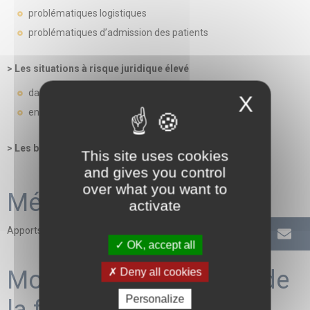
problématiques logistiques
problématiques d’admission des patients
> Les situations à risque juridique élevé
dans la prise en charge des patients
X
en matière de sécurité des biens et des personnes
> Les bons réflexes à acquérir
This site uses cookies
and gives you control
over what you want to
Méthodes mobilisées
activate
Apports théoriques - Etudes de cas et analyses de jurisprudence
OK, accept all
Modalités d'évaluation de
Deny all cookies
Personalize