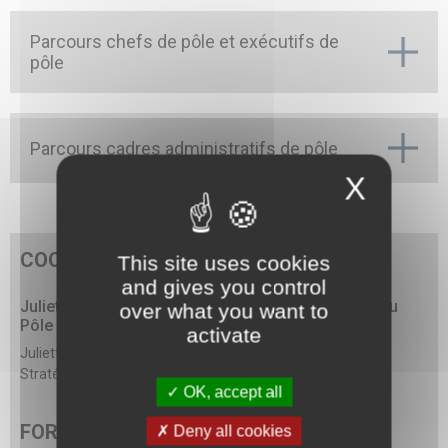
Parcours chefs de pôle et exécutifs de
pôle
Parcours cadres administratifs de pôle
X
COORDINATEUR PÉDAGOGIQUE
This site uses cookies
and gives you control
Juliette Petit et Christophe Feigueux - Directeurs du
over what you want to
Pôle Stratégie et Gouvernance
activate
Juliette Petit et Christophe Feigueux – Directeurs du Pôle
Stratégie et Gouvernance
OK, accept all
FORMATION AU CNEH
Deny all cookies