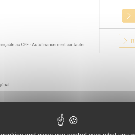
R
inançable au CPF - Autofinancement contacter
érial
 cookies and gives you control over what you w