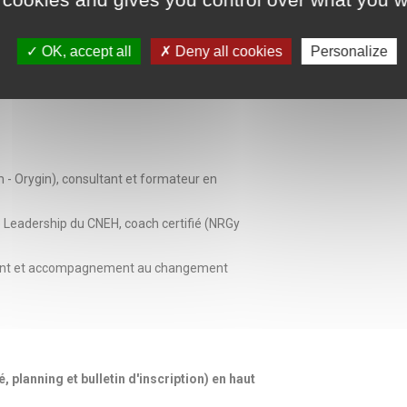
OK, accept all
Deny all cookies
Personalize
œuvre : adaptations pédagogiques et
Handicap/PSH : sylvie.liot@cneh.fr
 - Orygin), consultant et formateur en
e Leadership du CNEH, coach certifié (NRGy
ent et accompagnement au changement
 planning et bulletin d'inscription) en haut