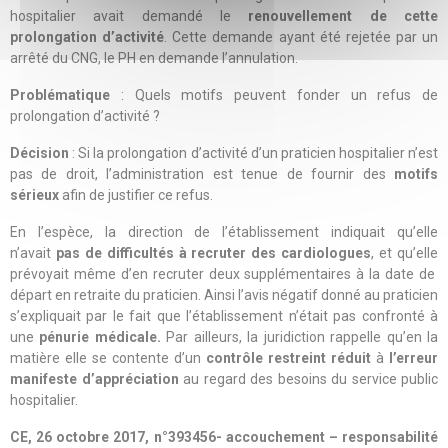
hospitalier avait demandé le
renouvellement de cette
prolongation d’activité
. Cette demande ayant été rejetée par un
arrêté du CNG, le PH en demande l’annulation.
Problématique
: Quels motifs peuvent fonder un refus de
prolongation d’activité ?
Décision
: Si la prolongation d’activité d’un praticien hospitalier n’est
pas de droit, l’administration est tenue de fournir des
motifs
sérieux
afin de justifier ce refus.
En l’espèce, la direction de l’établissement indiquait qu’elle
n’avait
pas de difficultés à recruter des cardiologues
, et qu’elle
prévoyait même d’en recruter deux supplémentaires à la date de
départ en retraite du praticien. Ainsi l’avis négatif donné au praticien
s’expliquait par le fait que l’établissement n’était pas confronté à
une
pénurie médicale.
Par ailleurs, la juridiction rappelle qu’en la
matière elle se contente d’un
contrôle restreint réduit
à
l’erreur
manifeste d’appréciation
au regard des besoins du service public
hospitalier.
CE, 26 octobre 2017, n°393456- accouchement – responsabilité