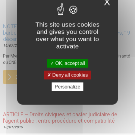
X
This site uses cookies
NOTE DE JURISPRUDENCE – Laïcité et port de la
and gives you control
barbe a l’hôpital – décision de la CAA de Versailles, 19
over what you want to
décembre 2017, N°15VE03582
activate
16/07/2018
Par Myriam TAMRAZ, juriste apprentie du Centre de droit Jurisanté
du CNEH Faits : Un médecin...
OK, accept all
Deny all cookies
DETAILS
Personalize
ARTICLE – Droits civiques et casier judiciaire de
l’agent public : entre procédure et compatibilité
18/01/2019