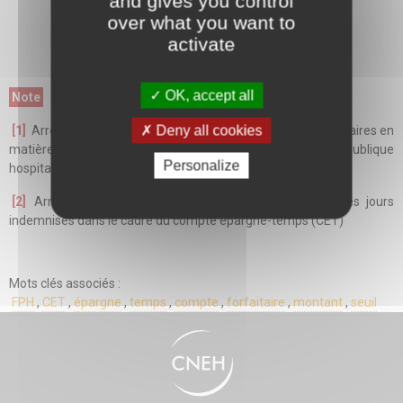
and gives you control
over what you want to
activate
OK, accept all
Note
Deny all cookies
[1]
Arrêté du 9 janvier 2024 créant des dispositions temporaires en
matière de compte épargne-temps dans la fonction publique
Personalize
hospitalière
[2]
Arrêté du 24 novembre 2023 fixant les montants des jours
indemnisés dans le cadre du compte épargne-temps (CET)
Mots clés associés :
FPH
,
CET
,
épargne
,
temps
,
compte
,
forfaitaire
,
montant
,
seuil