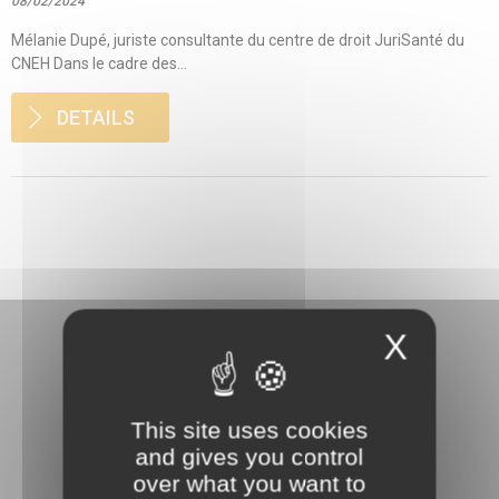
08/02/2024
Mélanie Dupé, juriste consultante du centre de droit JuriSanté du
CNEH Dans le cadre des...
DETAILS
X
This site uses cookies
3 rue Danton
and gives you control
92240 Malakoff
over what you want to