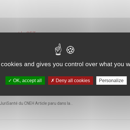
ncernant le CET
JuriSanté du CNEH Dans le cadre des...
 cookies and gives you control over what you w
OK, accept all
Deny all cookies
Personalize
ire de chiffres ?
 JuriSanté du CNEH Article paru dans la...