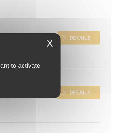
DETAILS
X
ant to activate
DETAILS