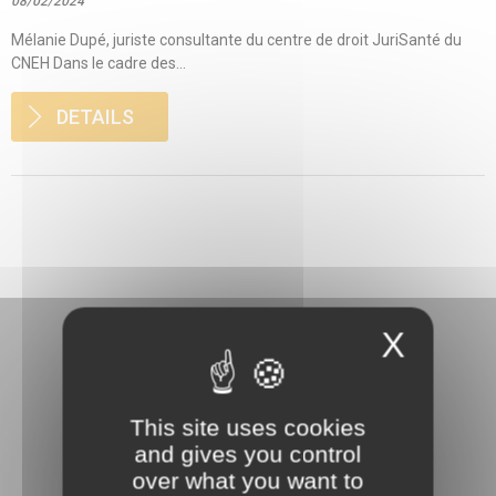
08/02/2024
Mélanie Dupé, juriste consultante du centre de droit JuriSanté du
CNEH Dans le cadre des...
DETAILS
X
This site uses cookies
3 rue Danton
and gives you control
92240 Malakoff
over what you want to