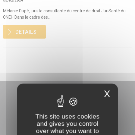
08/02/2024
Mélanie Dupé, juriste consultante du centre de droit JuriSanté du
CNEH Dans le cadre des...
DETAILS
X
This site uses cookies
3 rue Danton
and gives you control
92240 Malakoff
over what you want to