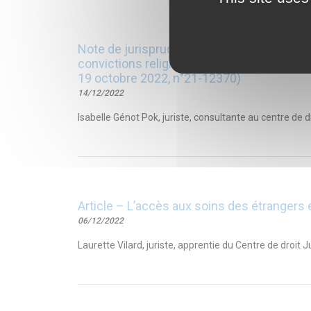
Note de jurisprudence – Le licenciement po
convictions religieuses sur son compte Face
19 octobre 2022, n°21-12370)
14/12/2022
Isabelle Génot Pok, juriste, consultante au centre de d
Article – L’accès aux soins des étrangers 
06/12/2022
Laurette Vilard, juriste, apprentie du Centre de droit J