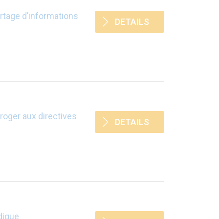
artage d’informations
DETAILS
roger aux directives
DETAILS
dique