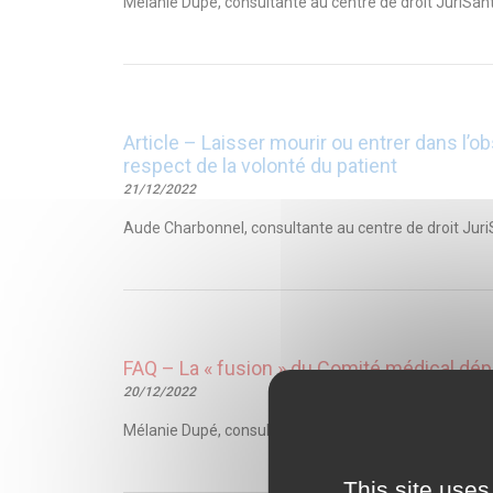
Mélanie Dupé, consultante au centre de droit JuriSant
Article – Laisser mourir ou entrer dans l’
respect de la volonté du patient
21/12/2022
Aude Charbonnel, consultante au centre de droit JuriS
FAQ – La « fusion » du Comité médical dé
20/12/2022
Mélanie Dupé, consultante au centre de droit JuriSan
This site uses