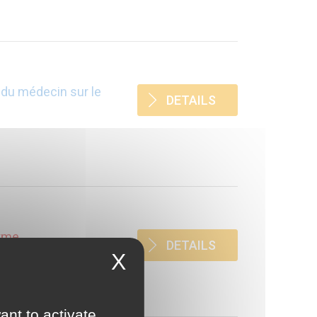
 du médecin sur le
DETAILS
orme
DETAILS
X
ant to activate