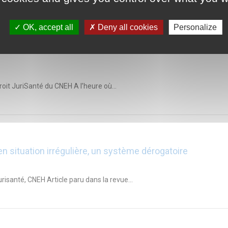
OK, accept all
Deny all cookies
Personalize
ur faute grave d’un salarié mis à disposition d’un servic
book peut-il être justifié ? (à propos de l’arrêt de la Cou
roit JuriSanté du CNEH A l’heure où...
en situation irrégulière, un système dérogatoire
urisanté, CNEH Article paru dans la revue...