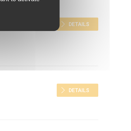
e public qui exprime ses
DETAILS
r de cassation, Ch. Soc.,
DETAILS