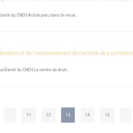
anté du CNEH Article paru dans la revue...
ntation et de fonctionnement de l’activité de psychiatrie
JuriSanté du CNEH Le centre de droit...
…
11
12
13
14
15
…