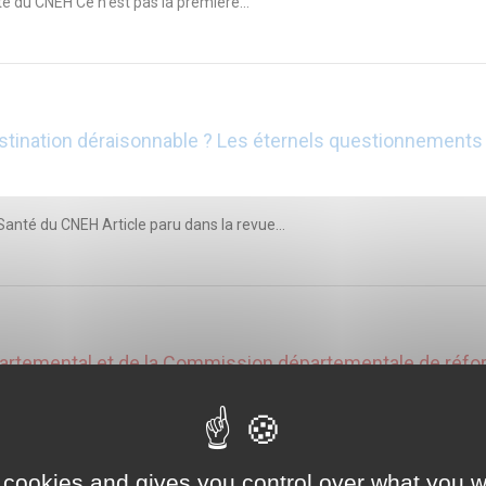
é du CNEH Ce n’est pas la première...
obstination déraisonnable ? Les éternels questionnements
anté du CNEH Article paru dans la revue...
partemental et de la Commission départementale de réf
té du CNEH Après l’annonce de l’ordonnance du...
 cookies and gives you control over what you w