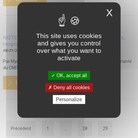
X
This site uses cookies
NOTES DE JURISPRUDENCE – Droits des patients,
and gives you control
responsabilité, exercice professionnel
over what you want to
08/01/2018
activate
Par Myriam TAMRAZ, juriste, apprentie du Centre de droit Jurianté
du CNEH CE, 2 octobre...
OK, accept all
DETAILS
Deny all cookies
Personalize
Précédent
1
…
28
29