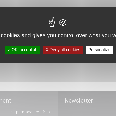
 cookies and gives you control over what you w
OK, accept all
Deny all cookies
Personalize
ment
Newsletter
st en permanence à la