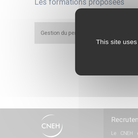
Les formations proposées
Gestion du personnel non-médical
This site uses
Recrute
Le CNEH e