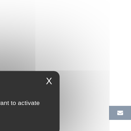
X
ant to activate