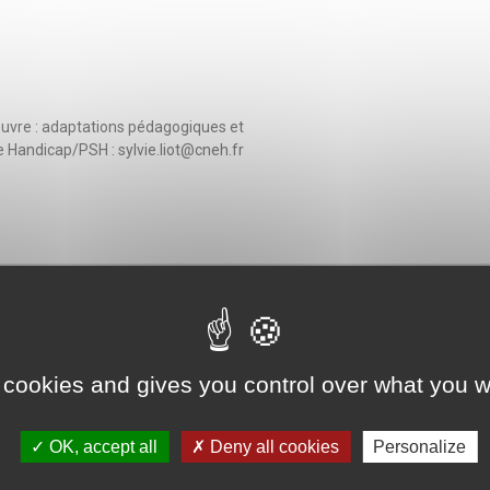
e
œuvre : adaptations pédagogiques et
Handicap/PSH : sylvie.liot@cneh.fr
 droit JuriSanté au CNEH
e droit JuriSanté au CNEH
 cookies and gives you control over what you w
OK, accept all
Deny all cookies
Personalize