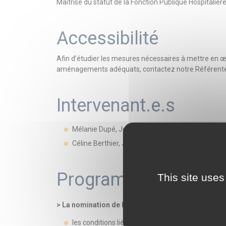
Maîtrise du statut de la Fonction Publique Hospitalièr
Accessibilité
Afin d’étudier les mesures nécessaires à mettre en 
aménagements adéquats, contactez notre Référente 
Intervenant.e.s
Mélanie Dupé, Juriste, consultante au centre de
Céline Berthier, Juriste, consultante au centre d
Programme
This site uses
> La nomination de l’agent stagiaire
les conditions liées à l’établissement