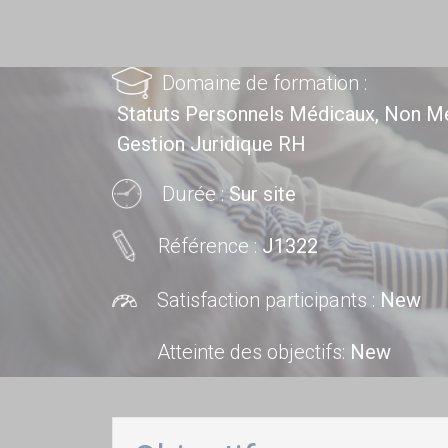
Domaine de formation :
Statuts Personnels Médicaux, Non M
Gestion Juridique RH
Durée :
Sur site
Référence :
J1322
Satisfaction participants :
New
Atteinte des objectifs
:
New