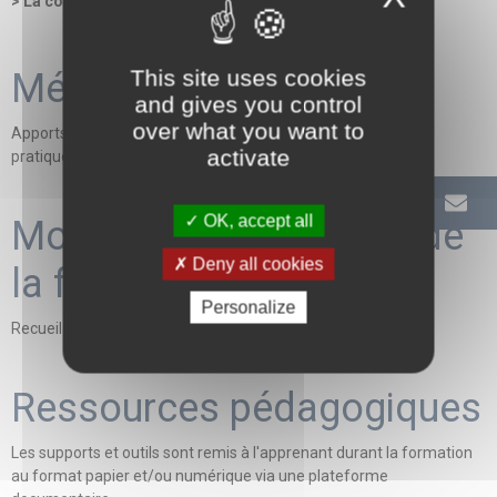
> La constitution d’un dossier de retraite : cas pratiques
This site uses cookies
Méthodes mobilisées
and gives you control
over what you want to
Apports théoriques - Retours d'expérience et échanges de
activate
pratiques - Cas pratiques
OK, accept all
Modalités d'évaluation de
Deny all cookies
la formation
Personalize
Recueil des attentes des participants - Quiz de progression
Ressources pédagogiques
Les supports et outils sont remis à l'apprenant durant la formation
au format papier et/ou numérique via une plateforme