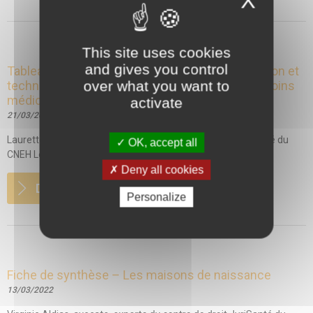
X
This site uses cookies
and gives you control
Tableau synthétique des conditions d’implantation et
over what you want to
techniques de fonctionnement de l’activité de soins
médicaux et de réadaptation
activate
21/03/2022
Laurette Vilard, juriste, apprentie du centre de droit JuriSanté du
OK, accept all
CNEH Le centre de droit...
Deny all cookies
DETAILS
Personalize
Fiche de synthèse – Les maisons de naissance
13/03/2022