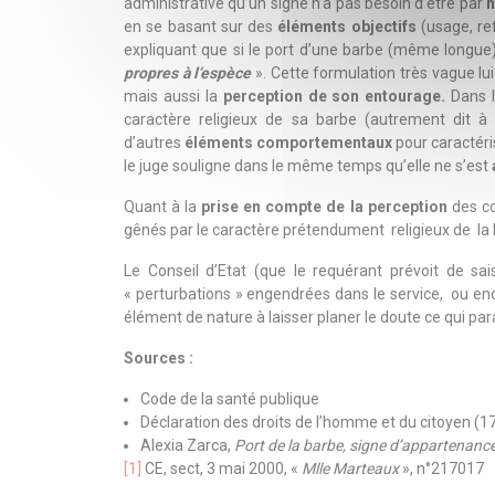
administrative qu’un signe n’a pas besoin d’être par
n
en se basant sur des
éléments objectifs
(usage, re
expliquant que si le port d’une barbe (même longue) 
propres à l’espèce
». Cette formulation très vague lu
mais aussi la
perception de son entourage.
Dans l
caractère religieux de sa barbe (autrement dit à
d’autres
éléments comportementaux
pour caractéris
le juge souligne dans le même temps qu’elle ne s’est
Quant à la
prise en compte de la perception
des co
gênés par le caractère prétendument religieux de la b
Le Conseil d’Etat (que le requérant prévoit de sais
« perturbations » engendrées dans le service, ou encor
élément de nature à laisser planer le doute ce qui par
Sources :
Code de la santé publique
Déclaration des droits de l’homme et du citoyen (1
Alexia Zarca,
Port de la barbe, signe d’appartenance r
[1]
CE, sect, 3 mai 2000, «
Mlle Marteaux
», n°217017