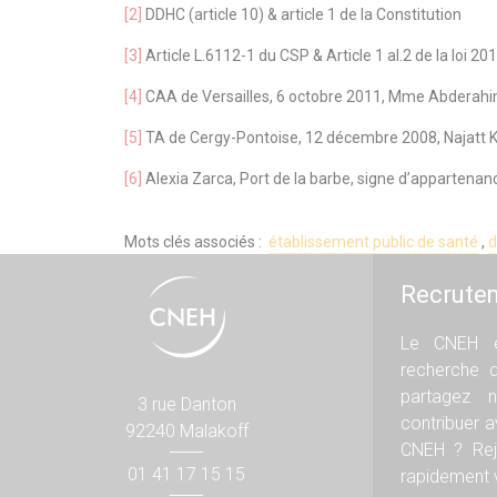
[2]
DDHC (article 10) & article 1 de la Constitution
[3]
Article L.6112-1 du CSP & Article 1 al.2 de la loi 20
[4]
CAA de Versailles, 6 octobre 2011, Mme Abderah
[5]
TA de Cergy-Pontoise, 12 décembre 2008, Najatt 
[6]
Alexia Zarca, Port de la barbe, signe d’appartenance 
Mots clés associés :
établissement public de santé
,
d
Recrute
Le CNEH e
recherche 
partagez n
3 rue Danton
contribuer 
92240 Malakoff
CNEH ? Rej
01 41 17 15 15
rapidement v