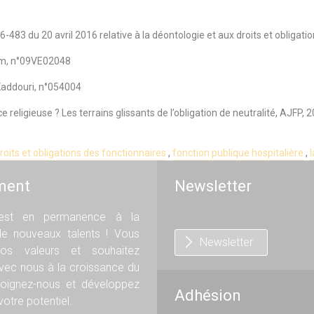
16-483 du 20 avril 2016 relative à la déontologie et aux droits et obligat
im, n°09VE02048
Kaddouri, n°054004
religieuse ? Les terrains glissants de l’obligation de neutralité, AJFP, 2
roits et obligations des fonctionnaires
,
fonction publique hospitalière
,
l
ment
Newsletter
st en permanence à la
de nouveaux talents ! Vous
Newsletter
os valeurs et souhaitez
avec nous à la croissance du
oignez-nous et développez
Adhésion
otre potentiel.