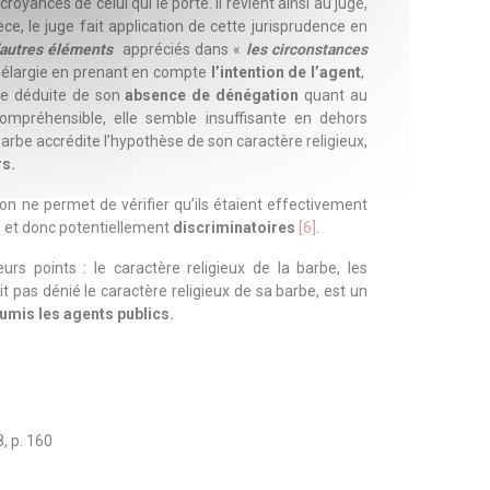
royances de celui qui le porte. Il revient ainsi au juge,
èce, le juge fait application de cette jurisprudence en
’autres éléments
appréciés dans «
les circonstances
on élargie en prenant en compte
l’intention de l’agent
,
tre déduite de son
absence de dénégation
quant au
ompréhensible, elle semble insuffisante en dehors
a barbe accrédite l’hypothèse de son caractère religieux,
rs.
n ne permet de vérifier qu’ils étaient effectivement
fs et donc potentiellement
discriminatoires
[6]
.
urs points : le caractère religieux de la barbe, les
it pas dénié le caractère religieux de sa barbe, est un
oumis les agents publics.
, p. 160