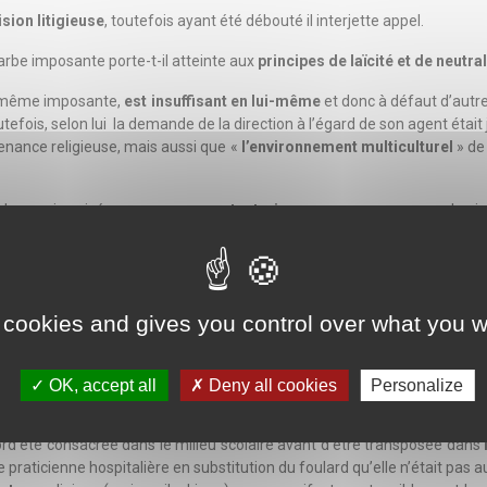
ision litigieuse
, toutefois ayant été débouté il interjette appel.
barbe imposante porte-t-il atteinte aux
principes de laïcité et de neutra
e, même imposante,
est insuffisant en lui-même
et donc à défaut d’autr
tefois, selon lui la demande de la direction à l’égard de son agent était 
ance religieuse, mais aussi que «
l’environnement multiculturel
» de 
de sa vie privée
« sans pour autant nier
que son apparence physiqu
ce de tout acte répréhensible de prosélytisme ou de plainte des usa
le Conseil d’Etat a posé une
obligation de neutralité
s’imposant à tous l
 cookies and gives you control over what you w
crée par la Constitution du 4 octobre 1958
[2]
s’applique à eux
comme
ns de quelque façon que ce soit
(verbalement, physiquement, par l’
qu’à la
révocation
. Le requérant étant stagiaire dans un hôpital public, 
OK, accept all
Deny all cookies
Personalize
 port d’une barbe imposante pouvait où non constituer un signe manifest
rd été consacrée dans le milieu scolaire avant d’être transposée dans
praticienne hospitalière en substitution du foulard qu’elle n’était pas a