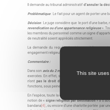
Il demande au tribunal administratif
d’annuler la déc
Problématique
: Le fait pour un agent de porter une 
Décision
: Le juge considère que le port d’une barb
revendication ou d’une appartenance religieuse
». Tou
les membres du personnel comme un signe d’apparten
de neutralité soient appréciés strictement.
La demande du requérant qui invoquait le respect 
engagement religieux » est
rejetée
, et ce, en
l’absen
Commentaire :
Dans son
avis du 2 mai 2000 « Melle Marteaux »
[1]
, 
This site uses
exercées. En effet, si la
liberté de conscience
consa
n’ont
pas le droit de manifester leurs convictio
fonctions, sous peine d’une sanction pouvant aller jus
En l’espèce, toute la question était de savoir si le
notion de «
signe religieux par destination
» a d’abo
bandana
[4]
, ou encore d’une charlotte portée par une 