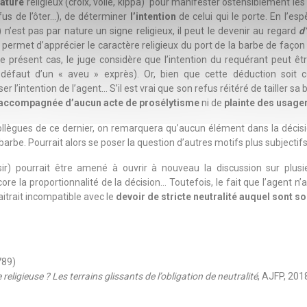
ature
religieux (croix, voile, kippa) pour manifester ostensiblement les c
fus de l’ôter…), de déterminer
l’intention
de celui qui le porte. En l’esp
n’est pas par nature un signe religieux, il peut le devenir au regard
d
i permet d’apprécier le caractère religieux du port de la barbe de faç
e présent cas, le juge considère que l’intention du requérant peut ê
 défaut d’un « aveu » exprès). Or, bien que cette déduction soit c
er l’intention de l’agent… S’il est vrai que son refus réitéré de tailler s
accompagnée d’aucun acte de prosélytisme
ni de
plainte des usage
llègues de ce dernier, on remarquera qu’aucun élément dans la décisio
arbe. Pourrait alors se poser la question d’autres motifs plus subjecti
ir) pourrait être amené à ouvrir à nouveau la discussion sur plusie
e la proportionnalité de la décision… Toutefois, le fait que l’agent n’a
aitrait incompatible avec le
devoir de stricte neutralité auquel sont s
789)
eligieuse ? Les terrains glissants de l’obligation de neutralité
, AJFP, 2018