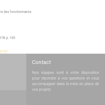
ions des fonctionnaires
018, p. 160
aïcité
Contact
Nos équipes sont à votre disposition
pour répondre à vos questions et vous
accompagner dans la mise en place de
vos projets.