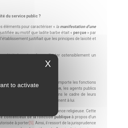
lité du service public ?
es éléments pour caractériser «
la
manifestation d’une
justifiée au motif que ladite barbe était «
perçue
» par
l’établissement justifiait que les principes de laïcité et
e était de nature à manifester ostensiblement un
X
gers
…
es agents du service public, peu importe les fonctions
ant to activate
 à n’importe quel autre citoyen
, les agents publics
intermédiaire de signes…)
[3]
dans le cadre de leurs
cette obligation s’imposait également à lui.
ant ostensiblement une appartenance religieuse. Cette
le contentieux de la fonction publique
à propos d’un
utorisée à porter
[5]
. Ainsi, il ressort de la jurisprudence