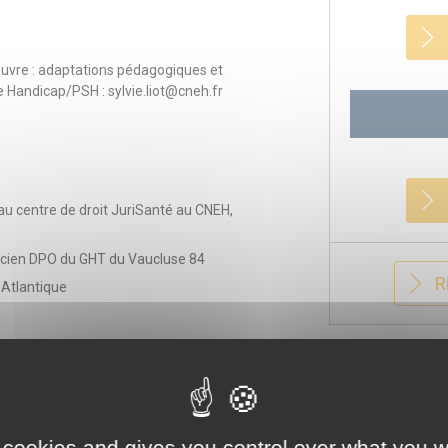
œuvre : adaptations pédagogiques et
Handicap/PSH : sylvie.liot@cneh.fr
 au centre de droit JuriSanté au CNEH,
ncien DPO du GHT du Vaucluse 84
R
 Atlantique
nning et bulletin d'inscription - en haut
 cookies and gives you control over what you w