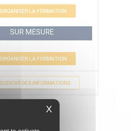
ORGANISER LA FORMATION
SUR MESURE
ORGANISER LA FORMATION
ECEVOIR DES INFORMATIONS
X
ant to activate