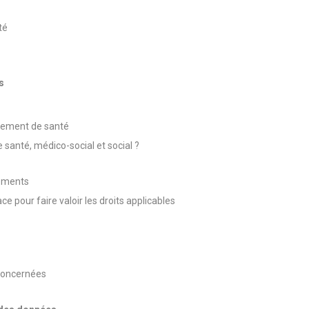
ité
rs
ssement de santé
 santé, médico-social et social ?
sements
 pour faire valoir les droits applicables
 concernées