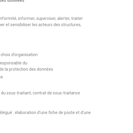
n des données
ormité, informer, superviser, alerter, traiter
r et sensibiliser les acteurs des structures,
choix d’organisation
 responsable du
de la protection des données
ce
s du sous-traitant, contrat de sous-traitance
élégué : élaboration d’une fiche de poste et d’une