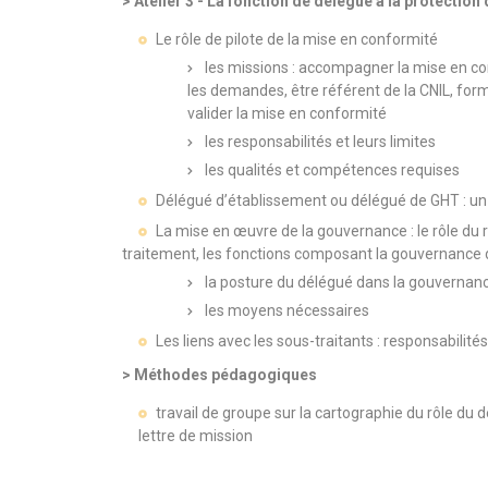
> Atelier 3 - La fonction de délégué à la protectio
Le rôle de pilote de la mise en conformité
les missions : accompagner la mise en conf
les demandes, être référent de la CNIL, forme
valider la mise en conformité
les responsabilités et leurs limites
les qualités et compétences requises
Délégué d’établissement ou délégué de GHT : un 
La mise en œuvre de la gouvernance : le rôle du
traitement, les fonctions composant la gouvernance 
la posture du délégué dans la gouvernan
les moyens nécessaires
Les liens avec les sous-traitants : responsabilité
> Méthodes pédagogiques
travail de groupe sur la cartographie du rôle du d
lettre de mission