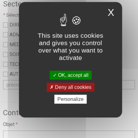
Secteur
X
*
Sélectionner une valeur :
DIRECTION
ADMINISTRATIF
This site uses cookies
and gives you control
MEDICAL
over what you want to
SOINS ET PARAMEDICAL
activate
TECHNIQUE ET LOGISTIQUE
AUTRE
OK, accept all
Deny all cookies
Personalize
Contexte de la demande
Objet
*