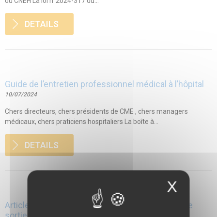
du CNEH La loi n°2024-317 du...
DETAILS
Guide de l’entretien professionnel médical à l’hôpital
10/07/2024
Chers directeurs, chers présidents de CME , chers managers
médicaux, chers praticiens hospitaliers La boîte à...
DETAILS
X
Article – La transmission de la lettre de liaison de
sortie, une parfaite illustration de la délicate