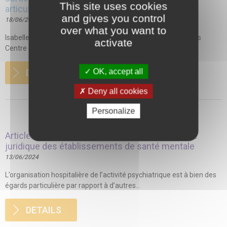
This site uses cookies
articulation des textes
and gives you control
18/06/2024
over what you want to
Isabelle Génot-Pok et Aude Charbonnel, juristes, consultantes
activate
Centre de droit JuriSanté du CNEH Article paru...
OK, accept all
DETAILS
Deny all cookies
Personalize
Article – Associations en psychiatrie, une atypie
juridique des établissements de santé mentale
13/06/2024
L’organisation hospitalière de l’activité psychiatrique est à bien des
égards particulière par rapport à d’autres...
DETAILS