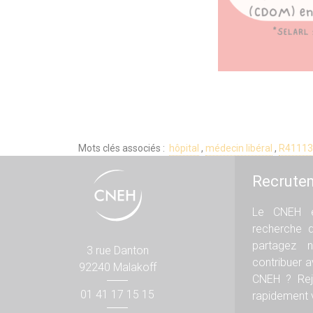
Mots clés associés :
hôpital
,
médecin libéral
,
R41113
Recrute
Le CNEH e
recherche 
partagez n
3 rue Danton
contribuer 
92240 Malakoff
CNEH ? Rej
01 41 17 15 15
rapidement v