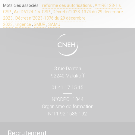
Mots clés associés :
réforme des autorisations
,
Art R6123-1 s.
CSP
,
Art D6124-1 s. CSP
,
Décret n°2023-1374 du 29 décembre
2023
,
Décret n°2023-1376 du 29 décembre
2023
,
urgence
,
SMUR
,
SAMU
3 rue Danton
92240 Malakoff
01 41 17 15 15
N°ODPC : 1044
Organisme de formation
N°11 92 1585 192
Recrutement