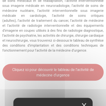
de soins médicaux et de réadaptation
, l’
activité interventionnelle
sous imagerie médicale en neuroradiologie
, l’
activité de soins de
médecine nucléaire
,
l’activité interventionnelle sous imagerie
médicale en cardiologie
,
l’activité de soins critiques
(adultes)
,
l’activité de traitement du cance
r,
l’activité de médecin
e
et
l’activité de radiologie interventionnelle et des équipements
d’imagerie en coupes utilisés à des fins de radiologie diagnostique
,
l’activité de psychiatrie
, les activités de chirurgie, chirurgie cardiaque
et neurochirurgie, vous trouverez ci-dessous le tableau de synthèse
des conditions d’implantation et des conditions techniques de
fonctionnement pour l’activité de la médecine d’urgence.
Cliquez ici pour découvrir le tableau de l’activité de
médecine d’urgence
X