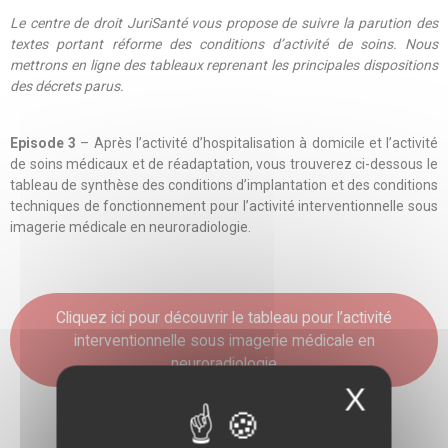
Le centre de droit JuriSanté vous propose de suivre la parution des
textes portant réforme des conditions d’activité de soins. Nous
mettrons en ligne des tableaux reprenant les principales dispositions
des décrets parus.
Episode 3
– Après l’
activité d’hospitalisation à domicile
et l’
activité
de soins médicaux et de réadaptation
, vous trouverez ci-dessous le
tableau de synthèse des conditions d’implantation et des conditions
techniques de fonctionnement pour l’activité interventionnelle sous
imagerie médicale en neuroradiologie.
Cliquez ici pour découvrir le tableau pour l’activité
interventionnelle sous imagerie médicale en
neuroradiologie
X