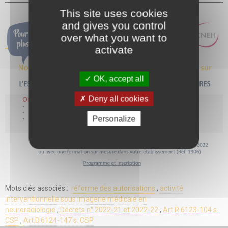
This site uses cookies
and gives you control
over what you want to
activate
OK, accept all
Deny all cookies
Personalize
Mots clés associés :
réforme des autorisations
,
activité
interventionnelle sous imagerie médicale en
neuroradiologie
,
Décrets n° 2022-21 et 2022-22
,
Art.R.6123-104 s.
CSP
,
Art.D.6124-147 s. CSP