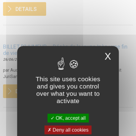
DETAILS
BILLET D’HUMEUR – Décès de la jeune Inès : une fin
de vie douloureuse dans les faits… et en droit ?
X
26/06/2018
par Aude CHARBONNEL, juriste, consultante du centre de droit
JuriSanté La délicate question de la...
This site uses cookies
and gives you control
DETAILS
over what you want to
activate
OK, accept all
Deny all cookies