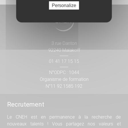
Personalize
3 rue Danton
92240 Malakoff
01 41 17 15 15
N°ODPC : 1044
Organisme de formation
N°11 92 1585 192
Recrutement
Le CNEH est en permanence à la recherche de
nouveaux talents ! Vous partagez nos valeurs et