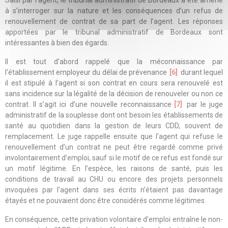
Saisi par l’agent, le tribunal administratif de Bordeaux a été amené
à s’interroger sur la nature et les conséquences d’un refus de
renouvellement de contrat de sa part de l’agent. Les réponses
apportées par le tribunal administratif de Bordeaux sont
intéressantes à bien des égards.
Il est tout d’abord rappelé que la méconnaissance par
l’établissement employeur du délai de prévenance
[6]
durant lequel
il est stipulé à l’agent si son contrat en cours sera renouvelé est
sans incidence sur la légalité de la décision de renouveler ou non ce
contrat. Il s’agit ici d’une nouvelle reconnaissance
[7]
par le juge
administratif de la souplesse dont ont besoin les établissements de
santé au quotidien dans la gestion de leurs CDD, souvent de
remplacement. Le juge rappelle ensuite que l’agent qui refuse le
renouvellement d’un contrat ne peut être regardé comme privé
involontairement d’emploi, sauf si le motif de ce refus est fondé sur
un motif légitime. En l’espèce, les raisons de santé, puis les
conditions de travail au CHU ou encore des projets personnels
invoquées par l’agent dans ses écrits n’étaient pas davantage
étayés et ne pouvaient donc être considérés comme légitimes.
En conséquence, cette privation volontaire d’emploi entraîne le non-