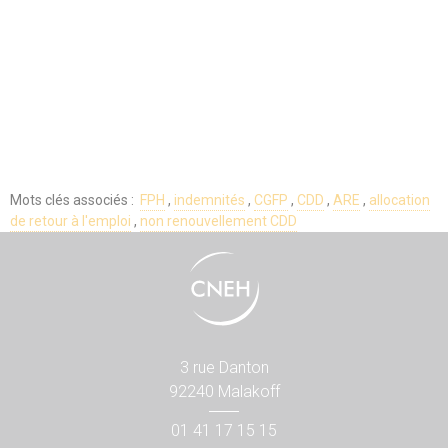
Mots clés associés :
FPH
,
indemnités
,
CGFP
,
CDD
,
ARE
,
allocation
de retour à l'emploi
,
non renouvellement CDD
3 rue Danton
92240 Malakoff
01 41 17 15 15