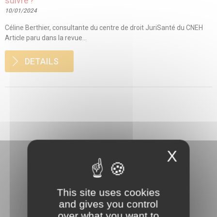
suivre ?
10/01/2024
Céline Berthier, consultante du centre de droit JuriSanté du CNEH
Article paru dans la revue...
DETAILS
X
This site uses cookies
and gives you control
3 rue Danton
over what you want to