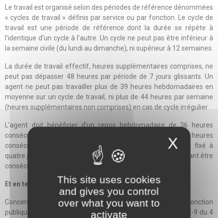
Le travail est organisé selon des périodes de référence dénommées
« cycles de travail » définis par service ou par fonction. Le cycle de
travail est une période de référence dont la durée se répète à
l’identique d’un cycle à l’autre. Un cycle ne peut pas être inférieur à
la semaine civile (du lundi au dimanche), ni supérieur à 12 semaines.
La durée de travail effectif, heures supplémentaires comprises, ne
peut pas dépasser 48 heures par période de 7 jours glissants. Un
agent ne peut pas travailler plus de 39 heures hebdomadaires en
moyenne sur un cycle de travail, ni plus de 44 heures par semaine
(heures supplémentaires non comprises) en cas de cycle irrégulier.
L’agent doit bénéficier d’un repos hebdomadaire de 36 heures
consécutives minimum et d’un repos quotidien de 12 heures
X
consécutive minimum. Le nombre de jours de repos est fixé à
quatre pour deux semaines, deux d’entre eux, au moins, devant être
consécutifs, dont un dimanche.
This site uses cookies
Et en temps d’urgence ?
and gives you control
over what you want to
Concernant les établissements relevant du statut de la fonction
publique hospitalière, l’article 15 (alinéa 3) du décret n°2002-9 du 4
activate