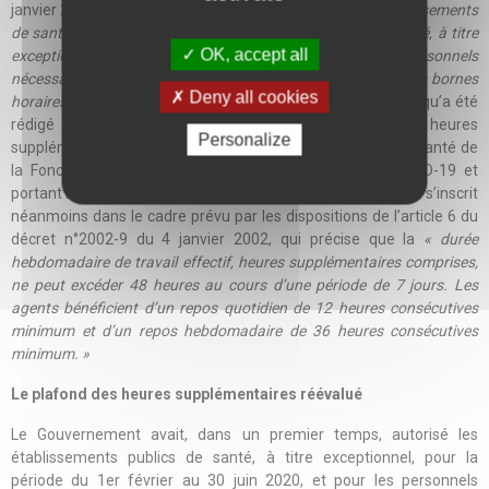
janvier 2002 prévoit qu’en cas de
« crise sanitaire, les établissements
de santé sont autorisés, par décision du ministre de la Santé, à titre
OK, accept all
exceptionnel, pour une durée limitée et pour les personnels
nécessaires à la prise en charge des patients, à dépasser les bornes
Deny all cookies
horaires fixées par le cycle de travail. »
. C’est sur cette base qu’a été
rédigé le texte permettant le déplafonnement des heures
Personalize
supplémentaires dans les seuls établissements publics de santé de
la Fonction Publique Hospitalière dans le cadre du COVID-19 et
portant modification de l’article susmentionné. Ce dispositif s’inscrit
néanmoins dans le cadre prévu par les dispositions de l’article 6 du
décret n°2002-9 du 4 janvier 2002, qui précise que la
« durée
hebdomadaire de travail effectif, heures supplémentaires comprises,
ne peut excéder 48 heures au cours d’une période de 7 jours. Les
agents bénéficient d’un repos quotidien de 12 heures consécutives
minimum et d’un repos hebdomadaire de 36 heures consécutives
minimum. »
Le plafond des heures supplémentaires réévalué
Le Gouvernement avait, dans un premier temps, autorisé les
établissements publics de santé, à titre exceptionnel, pour la
période du 1er février au 30 juin 2020, et pour les personnels