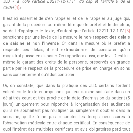
er
JLD
« a violé l’article L3211-12-1,I,1
du csp et l’article 6 de la
CEDH
[4]
».
Il est ici essentiel de s’en rappeler et de le rappeler au juge qui,
garant de la procédure au même titre que le préfet et le directeur,
se doit d’appliquer le texte, d’autant que l’article L3211-12-1 IV
[5]
sanctionne par une levée de la mesure
le non-respect des délais
de saisine
et non l’inverse
. Or dans la mesure où le préfet a
respecté ces délais, il est extraordinaire de constater qu’un
magistrat puisse en disposer. On rappellera aussi, que le JLD est lui-
même le garant des droits de la personne, préservés en grande
partie par le respect de la procédure de prise en charge en soins
sans consentement qu’il doit contrôler.
Or, on constate, que dans la pratique des JLD, certains tordent
volontiers le texte en imposant que leur saisine soit faite dans un
délai très court et très proche de la date d’admission du patient (5
jours) uniquement pour répondre à l’organisation des audiences
qu’ils ne souhaitent pas multiplier ou simplement doubler dans la
semaine, quitte à ne pas respecter les temps nécessaires à
l’observation médicale entre chaque certificat. En conséquence de
quoi l’intérêt des multiples certificats et avis obligatoires perd tout