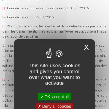
[1]
Cour de cassation avis sur saisine du JLD 11/07/2016
[2]
Cour de cassation 15/01/2015
[3]
IV. « Lorsque le juge des libertés et de la détention n’a pas statué
dans les délais mentionnés au I, la mainlevée est acquise à l’issue
de chacun de ces délais.
X
Si le juge des libertés et de la détention est saisi après l’expiration
d’un délai fixé par décret en Conseil d’Etat, il constate sans débat
que la mainlevée de l’hospitalisation complète est acquise, à moins
qu’il ne soit justifié de circonstances exceptionnelles à l’origine de la
This site uses cookies
saisine tardive et que le débat puisse avoir lieu dans le respect des
and gives you control
droits de la défense. »
over what you want to
[4]
« Toute personne a droit à ce que sa cause soit entendue
activate
équitablement, publiquement et dans un délai raisonnable, par un
tribunal indépendant et impartial, établi par la loi, qui décidera, soit
des contestations sur ses droits et obligations de caractère civil, soit
OK, accept all
du bien-fondé de toute accusation en matière pénale dirigée contre
elle. Le jugement doit être rendu publiquement, mais l’accès de la
Deny all cookies