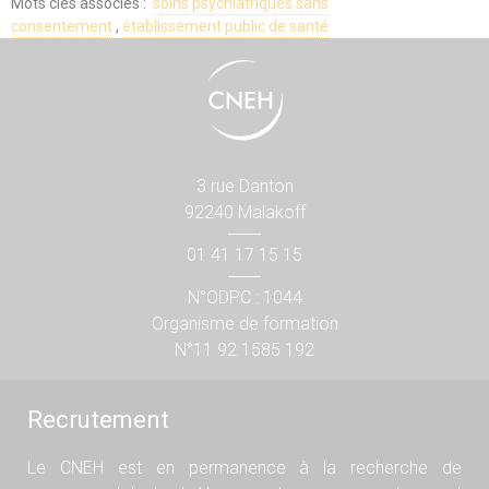
Mots clés associés :
soins psychiatriques sans
consentement
,
établissement public de santé
3 rue Danton
92240 Malakoff
01 41 17 15 15
N°ODPC : 1044
Organisme de formation
N°11 92 1585 192
Recrutement
Le CNEH est en permanence à la recherche de