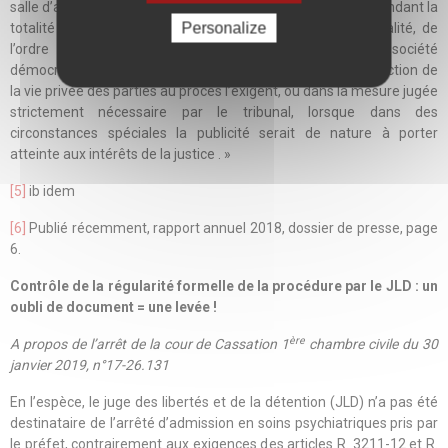
salle d’audience peut être interdit à la presse et au public pendant la
Personalize
totalité ou une partie du procès dans l’intérêt de la moralité, de
l’ordre public ou de la sécurité nationale dans une société
démocratique, lorsque les intérêts des mineurs ou la protection de
la vie privée des parties au procès l’exigent, ou dans la mesure jugée
strictement nécessaire par le tribunal, lorsque dans des
circonstances spéciales la publicité serait de nature à porter
atteinte aux intérêts de la justice . »
[5]
ib idem
[6]
Publié récemment, rapport annuel 2018, dossier de presse, page
6.
Contrôle de la régularité formelle de la procédure par le JLD : un
oubli de document = une levée !
ère
A propos de l’arrêt de la cour de Cassation 1
chambre civile du 30
janvier 2019, n°17-26.131
En l’espèce, le juge des libertés et de la détention (JLD) n’a pas été
destinataire de l’arrêté d’admission en soins psychiatriques pris par
le préfet, contrairement aux exigences des articles R. 3211-12 et R.