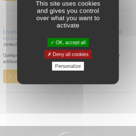
This site uses cookies
and gives you control
over what you want to
activate
En image – Les enjeux juridiques de l’IA à l’hôpital,
épisode 2
OK, accept all
25/06/2026
Deny all cookies
Quelques réflexions sur les aspects juridiques de l’intelligence
artificielle à l’hôpital. Et pour continuer, les...
Personalize
DETAILS