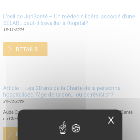
L’oeil de JuriSanté – Un médecin libéral associé d’une
SELARL peut-il travailler à l’hôpital?
15/11/2024
DETAILS
Article – Les 20 ans de la Charte de la personne
hospitalisée, l’âge de raison… ou de révision?
24/03/2026
Aude Charbonnel, juriste, consultante au centre de droit JuriSanté
X
du CNEH Article paru dans la...
DETAILS