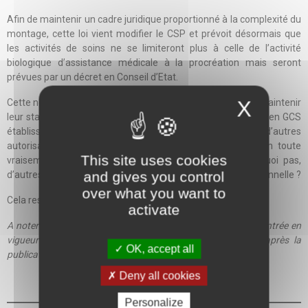
Afin de maintenir un cadre juridique proportionné à la complexité du
montage, cette loi vient modifier le CSP et prévoit désormais que
les activités de soins ne se limiteront plus à celle de l’activité
biologique d’assistance médicale à la procréation mais seront
prévues par un décret en Conseil d’Etat.
X
Cette nouvelle dérogation légale permet donc aux GCS de maintenir
leur statut de GCS de moyens et de ne pas se transformer en GCS
établissement de santé même lorsqu’ils sont porteurs d’autres
autorisations d’activités de soins. Ce décret devrait, selon toute
This site uses cookies
vraisemblance, intégrer la médecine nucléaire, et, pourquoi pas,
and gives you control
d’autres activités de soins, telles que la radiologie interventionnelle ?
over what you want to
Cela reste donc une affaire à suivre…
activate
A noter : ces nouvelles dispositions ne s’appliqueront qu’à l’entrée en
vigueur du décret à paraître et au plus tard, deux mois après la
OK, accept all
publication de la présente loi.
Deny all cookies
Personalize