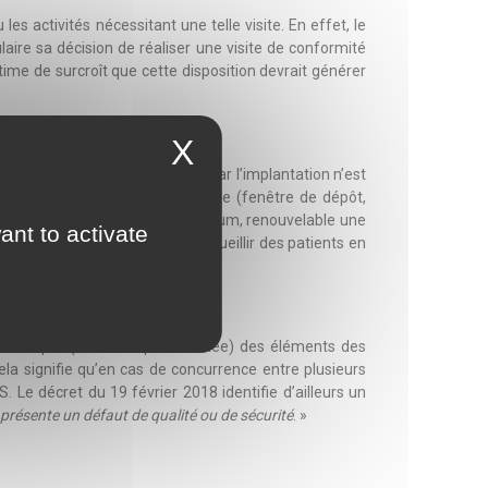
es activités nécessitant une telle visite. En effet, le
aire sa décision de réaliser une visite de conformité
time de surcroît que cette disposition devrait générer
X
au droit commun. Dérogatoire car l’implantation n’est
t-à-dire hors procédure habituelle (fenêtre de dépôt,
t pour une durée de 6 mois maximum, renouvelable une
ant to activate
un service de médecine pour accueillir des patients en
enir compte (sans compétence liée) des éléments des
ela signifie qu’en cas de concurrence entre plusieurs
. Le décret du 19 février 2018 identifie d’ailleurs un
 présente un défaut de qualité ou de sécurité
. »