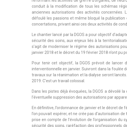
réformant les activités de greffe d’organes, de neu
conduit à la modification de tous les schémas régi
anciennes autorisations des activités concernées. L
défoulé les passions et même bloqué la publication de
concertations, privant ainsi ces deux activités de cond
Le chantier lancé par la DGOS a pour objectif d’adapt
sécurité des soins, aux enjeux liés à la territorialis
s’agit de moderniser le régime des autorisations po
janvier 2018 et le décret du 19 février 2018 n’ont pu po
Pour tenir cet objectif, la DGOS prévoit de lancer
interventionnelle en janvier. Suivront dans la foulée 
travaux sur la réanimation et la dialyse seront lancé
2019. C’est un travail colossal.
Dans les pistes déjà évoquées, la DGOS a dévoilé la c
l’éventuelle suppression des autorisations par appareil
En définitive, l’ordonnance de janvier et le décret de 
l’on pouvait espérer, et ne crée pas d’autorisation de 
prise en compte de l’évolution de l’organisation du sy
sécurité des soins, raréfaction des professionnels de 