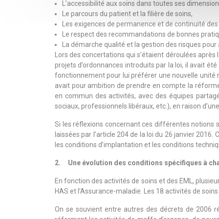
L’accessibilité aux soins dans toutes ses dimensions
Le parcours du patient et la filière de soins,
Les exigences de permanence et de continuité des s
Le respect des recommandations de bonnes pratiq
La démarche qualité et la gestion des risques pour 
Lors des concertations qui s’étaient déroulées après l
projets d’ordonnances introduits par la loi, il avai
fonctionnement pour lui préférer une nouvelle unité
avait pour ambition de prendre en compte la réforme d
en commun des activités, avec des équipes partagée
sociaux, professionnels libéraux, etc.), en raison d’un
Si les réflexions concernant ces différentes notions
laissées par l’article 204 de la loi du 26 janvier 2016.
les conditions d’implantation et les conditions techn
2. Une évolution des conditions spécifiques à cha
En fonction des activités de soins et des EML, plusieu
HAS et l’Assurance-maladie. Les 18 activités de soins
On se souvient entre autres des décrets de 2006 ré