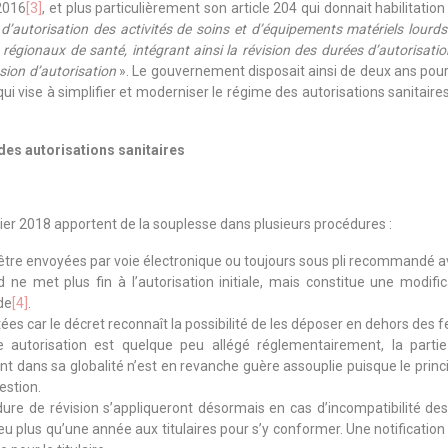
2016
[3]
, et plus particulièrement son article 204 qui donnait habilitat
 d’autorisation des activités de soins et d’équipements matériels lourds
régionaux de santé, intégrant ainsi la révision des durées d’autorisatio
sion d’autorisation
». Le gouvernement disposait ainsi de deux ans pour r
 vise à simplifier et moderniser le régime des autorisations sanitaires 
es autorisations sanitaires
rier 2018 apportent de la souplesse dans plusieurs procédures :
tre envoyées par voie électronique ou toujours sous pli recommandé a
e met plus fin à l’autorisation initiale, mais constitue une modific
de
[4]
.
ées car le décret reconnaît la possibilité de les déposer en dehors des f
autorisation est quelque peu allégé réglementairement, la partie 
dans sa globalité n’est en revanche guère assouplie puisque le princip
estion.
ure de révision s’appliqueront désormais en cas d’incompatibilité d
eu plus qu’une année aux titulaires pour s’y conformer. Une notification 