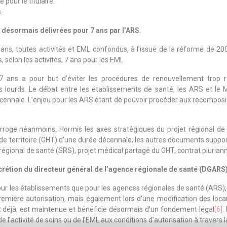
pour le titulaire.
.
t désormais délivrées pour 7 ans par l’ARS
.
ns, toutes activités et EML confondus, à l’issue de la réforme de 2003 
, selon les activités, 7 ans pour les EML.
7 ans a pour but d’éviter les procédures de renouvellement trop 
lourds. Le débat entre les établissements de santé, les ARS et le M
nale. L’enjeu pour les ARS étant de pouvoir procéder aux recompositio
terroge néanmoins. Hormis les axes stratégiques du projet régional d
e territoire (GHT) d’une durée décennale, les autres documents support
égional de santé (SRS), projet médical partagé du GHT, contrat plurian
iscrétion du directeur général de l’agence régionale de santé (DGARS
ur les établissements que pour les agences régionales de santé (ARS),
emière autorisation, mais également lors d’une modification des locau
t déjà, est maintenue et bénéficie désormais d’un fondement légal
[6]
.
l’activité de soins ou de l’EML aux conditions d’autorisation à travers l