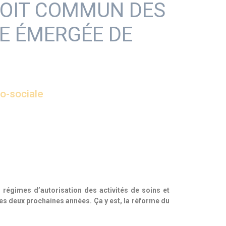
DROIT COMMUN DES
IE ÉMERGÉE DE
co-sociale
s régimes d’autorisation des activités de soins et
es deux prochaines années. Ça y est, la réforme du