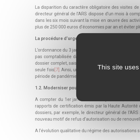
La disparition du caractère obligatoire des visites de
directeur général de l’ARS dispose d’un mois à compt
dans les six mois suivant la mise en œuvre des activi
plus de 250 000 euros d’économies par an et éviter plu
La procédure d’urgence sanitaire
L’ordonnance du 3 janvier 2018 crée une procédure sp
pas comptabilisée dans les objectifs quantifiés de l
dossier complet, saisine de la Conférence régionale
This site uses
seule fois
[7]
. Ainsi, un établissement de soins de sui
période de pandémie grippale.
1.2. Moderniser pour permettre une meilleure pris
A compter du 1er janvier 2019 au plus tard, l’ordo
rapports de certification émis par la Haute Autorité
dossiers, par exemple, le directeur général de l’ARS 
nouveau motif de refus d’autorisation ou de renouvel
A l’évolution qualitative du régime des autorisations