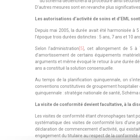
du schéma déclenchera la procédure ainsi sécurisée 
D’autres mesures sont en revanche plus significatives
Les autorisations d’activité de soins et d’EML son
Depuis mai 2005, la durée avait été harmonisée à 5 a
l’époque trois durées distinctes : 5 ans, 7 ans et 10 ans
Selon l’administration
[5]
, cet allongement de 5 à 
d’amortissement de certains équipements matériels 
arguments et même évoqué le retour à une durée décen
ans a constitué la solution consensuelle.
Au temps de la planification quinquennale, on s’in
conventions constitutives de groupement hospitalier d
quinquennale : stratégie nationale de santé, Schéma r
La visite de conformité devient facultative, à la d
Les visites de conformité étant chronophages tant po
systématique des visites de conformité lors d’une pr
déclaration de commencement d’activité, qui existai
engagement du titulaire au respect de la conformité de 