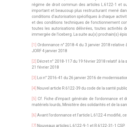
régime de droit commun des articles L.6122-1 et sui
important et beaucoup plus restructurant mené dans 
conditions d’autorisation spécifiques à chaque activit
et des conditions techniques de fonctionnement con
toutes les autorisations délivrées, toutes activités
immergée de l’iceberg. La suite au(x) prochain(s) épi
[1]
Ordonnance n° 2018-4 du 3 janvier 2018 relative à 
JORF 4 janvier 2018
[2]
Décret n° 2018-117 du 19 février 2018 relatif à la 
21 février 2018
[3]
Loi n° 2016-41 du 26 janvier 2016 de modernisati
[4]
Nouvel article R.6122-39 du code de la santé publ
[5]
Cf. Fiche d’impact générale de l’ordonnance et du
matériels lourds, Ministère des solidarités et de la s
[6]
Avant l’ordonnance et l’article L.6122-4 modifié, ce
[7]
Nouveaux articles L.6122-9-1 et R.6122-31-1 CSP.