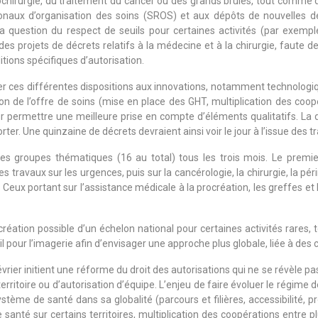
rochirurgie, du traitement du cancer ou des grands brûlés, tout comme
onaux d’organisation des soins (SROS) et aux dépôts de nouvelles de
a question du respect de seuils pour certaines activités (par exemple,
s projets de décrets relatifs à la médecine et à la chirurgie, faute d
itions spécifiques d’autorisation.
er ces différentes dispositions aux innovations, notamment technologique
ation de l’offre de soins (mise en place des GHT, multiplication des coopé
ur permettre une meilleure prise en compte d’éléments qualitatifs. La
rter. Une quinzaine de décrets devraient ainsi voir le jour à l’issue des t
 des groupes thématiques (16 au total) tous les trois mois. Le prem
des travaux sur les urgences, puis sur la cancérologie, la chirurgie, la 
s. Ceux portant sur l’assistance médicale à la procréation, les greffes
réation possible d’un échelon national pour certaines activités rares, 
 pour l’imagerie afin d’envisager une approche plus globale, liée à des co
février initient une réforme du droit des autorisations qui ne se révèle p
territoire ou d’autorisation d’équipe. L’enjeu de faire évoluer le régime 
stème de santé dans sa globalité (parcours et filières, accessibilité, pr
santé sur certains territoires, multiplication des coopérations entre pl