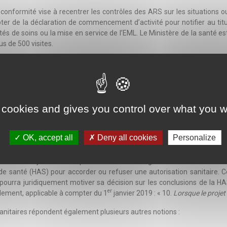
 conformité vise à recentrer les contrôles des ARS sur les situations ou l
er de la déclaration de commencement d’activité pour notifier au titul
tés de soins ou la mise en service de l’EML. Le Ministère de la santé es
s de 500 visites.
écifique d’autorisation en cas de menace sanitaire grave, dérogatoire 
’offre de soins et que l’autorisation est délivrée immédiatement, c’es
 de la Santé et de l’Autonomie, notification d’une décision motivée) e
 cookies and gives you control over what you w
te et de réadaptation (SSR) pourrait être autorisé pour 6 mois à ouvrir 
OK, accept all
Deny all cookies
Personalize
e en compte d’éléments qualitatifs
nnance du 3 janvier 2018 permet au directeur général de l’ARS de t
 de santé (HAS) pour accorder ou refuser une autorisation sanitaire. C
pourra juridiquement motiver sa décision sur les conclusions de la HAS
er
lement, applicable à compter du 1
janvier 2019 : « 10.
Lorsque le projet
 sanitaires répondent également plusieurs autres notions :