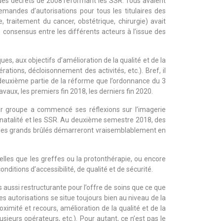
 des décrets de 2008 réformant les SSR. Tous avaient
mandes d’autorisations pour tous les titulaires des
 traitement du cancer, obstétrique, chirurgie) avait
e consensus entre les différents acteurs à l’issue des
s, aux objectifs d’amélioration de la qualité et de la
rations, décloisonnement des activités, etc.). Bref, il
 deuxième partie de la réforme que l’ordonnance du 3
ravaux, les premiers fin 2018, les derniers fin 2020.
ier groupe a commencé ses réflexions sur l’imagerie
périnatalité et les SSR. Au deuxième semestre 2018, des
 et les grands brûlés démarreront vraisemblablement en
telles que les greffes ou la protonthérapie, ou encore
nditions d’accessibilité, de qualité et de sécurité.
as aussi restructurante pour l’offre de soins que ce que
des autorisations se situe toujours bien au niveau de la
oximité et recours, amélioration de la qualité et de la
usieurs opérateurs, etc.). Pour autant, ce n’est pas le