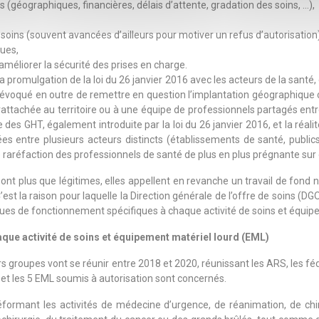
 (géographiques, financières, délais d’attente, gradation des soins, …),
oins (souvent avancées d’ailleurs pour motiver un refus d’autorisation)
ues,
améliorer la sécurité des prises en charge.
a promulgation de la loi du 26 janvier 2016 avec les acteurs de la santé,
t été évoqué en outre de remettre en question l’implantation géographi
 rattachée au territoire ou à une équipe de professionnels partagés en
es GHT, également introduite par la loi du 26 janvier 2016, et la réali
s entre plusieurs acteurs distincts (établissements de santé, publi
e raréfaction des professionnels de santé de plus en plus prégnante sur c
 sont plus que légitimes, elles appellent en revanche un travail de fo
 C’est la raison pour laquelle la Direction générale de l’offre de soins (D
iques de fonctionnement spécifiques à chaque activité de soins et équip
que activité de soins et équipement matériel lourd (EML)
rs groupes vont se réunir entre 2018 et 2020, réunissant les ARS, les féd
 et les 5 EML soumis à autorisation sont concernés.
formant les activités de médecine d’urgence, de réanimation, de chi