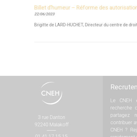
Billet d’humeur – Réforme des autorisation
22/06/2023
Brigitte de LARD-HUCHET, Directeur du centre de droit 
Recrute
Le CNEH e
recherche 
partagez n
3 rue Danton
contribuer 
92240 Malakoff
CNEH ? Rej
01 41 17 15 15