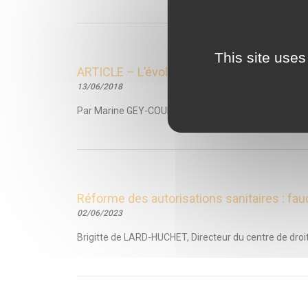
This site uses
ARTICLE – L’évolution du régime de droit c
13/06/2018
Par Marine GEY-COUÉ, Consultante du Centre de droit 
Réforme des autorisations sanitaires : fau
02/06/2023
Brigitte de LARD-HUCHET, Directeur du centre de droit