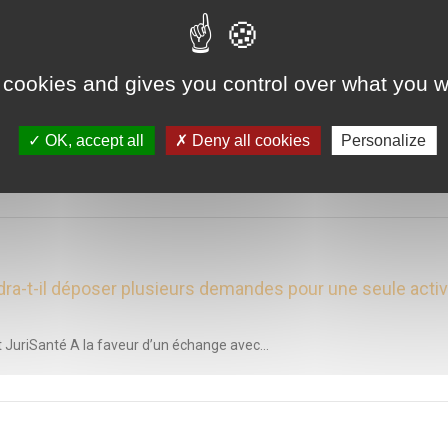
 cookies and gives you control over what you w
ommun des autorisations sanitaires, la partie émergée de
OK, accept all
Deny all cookies
Personalize
JuriSanté, CNEH Article paru dans la revue...
dra-t-il déposer plusieurs demandes pour une seule activ
 JuriSanté A la faveur d’un échange avec...