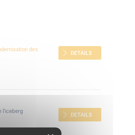
odernisation des
DETAILS
 l’iceberg
DETAILS