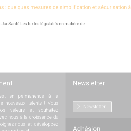
s : quelques mesures de simplification et sécurisation à 
JuriSanté Les textes législatifs en matière de...
ment
Newsletter
st en permanence à la
de nouveaux talents ! Vous
Newsletter
os valeurs et souhaitez
avec nous à la croissance du
oignez-nous et développez
Adhésion