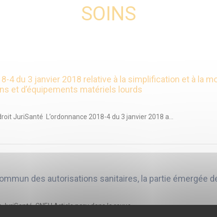
SOINS
du 3 janvier 2018 relative à la simplification et à la m
ins et d’équipements matériels lourds
roit JuriSanté L’ordonnance 2018-4 du 3 janvier 2018 a...
ommun des autorisations sanitaires, la partie émergée de
JuriSanté, CNEH Article paru dans la revue...