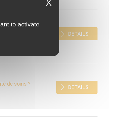
X
ant to activate
 l’iceberg
DETAILS
ité de soins ?
DETAILS