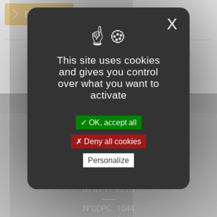
DETAILS
X
This site uses cookies
and gives you control
over what you want to
activate
OK, accept all
Deny all cookies
3 rue Danton
Personalize
92240 Malakoff
01 41 17 15 15
N°ODPC : 1044