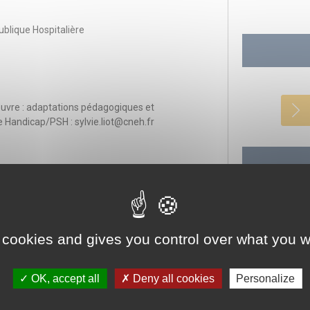
ublique Hospitalière
œuvre : adaptations pédagogiques et
Handicap/PSH : sylvie.liot@cneh.fr
e droit JuriSanté du CNEH
ématique
 cookies and gives you control over what you w
OK, accept all
Deny all cookies
Personalize
R
elle)