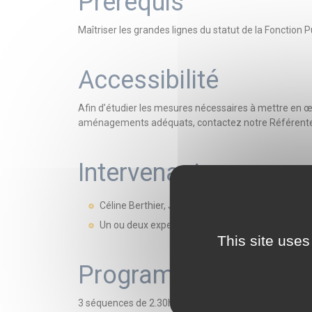
Prérequis
Maîtriser les grandes lignes du statut de la Fonction P
Accessibilité
Afin d’étudier les mesures nécessaires à mettre en 
aménagements adéquats, contactez notre Référente 
Intervenant.e.s
Céline Berthier, Juriste, consultante du centre d
Un ou deux experts/grands témoins selon la th
This site uses
Programme
3 séquences de 2.30h (de 10h à 12h30 en classe virtu