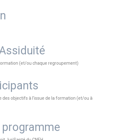
on
 Assiduité
la formation (et/ou chaque regroupement)
icipants
e des objectifs à l'issue de la formation (et/ou à
du programme
roit JuriSanté du CNEH