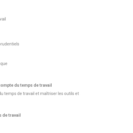
ail
prudentiels
dique
écompte du temps de travail
temps de travail et maîtriser les outils et
 de travail