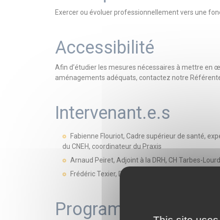
Exercer ou évoluer professionnellement vers une fonct
Accessibilité
Afin d’étudier les mesures nécessaires à mettre en 
aménagements adéquats, contactez notre Référente 
Intervenant.e.s
Fabienne Flouriot, Cadre supérieur de santé, ex
du CNEH, coordinateur du Praxis
Arnaud Peiret, Adjoint à la DRH, CH Tarbes-Lour
Frédéric Texier, DRH, consultant, formateur du
Programme
This site uses