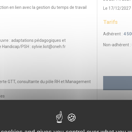
ion en lien avec la gestion du temps de travail
Le 17/12/2027
Tarifs
Adhérent :
4 50
œuvre : adaptations pédagogiques et
Non-adhérent :
Handicap/PSH : sylvie.liot@cneh.fr
perte GTT, consultante du pôle RH et Management
des
 pôle RH et Management du CNEH
 cookies and gives you control over what you w