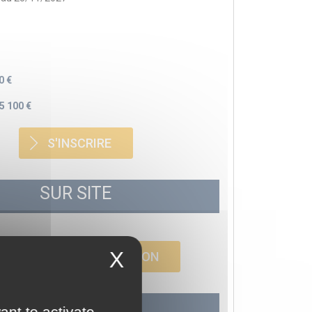
0 €
5 100 €
S'INSCRIRE
SUR SITE
X
ORGANISER LA FORMATION
SUR MESURE
ant to activate