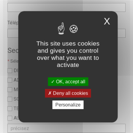
X
Téléphone
This site uses cookies
Secteur
and gives you control
over what you want to
*
Sélectionner une valeur :
activate
DIRECTION
ADMINISTRATIF
OK, accept all
MEDICAL
Deny all cookies
SOINS ET PARAMEDICAL
Personalize
TECHNIQUE ET LOGISTIQUE
AUTRE