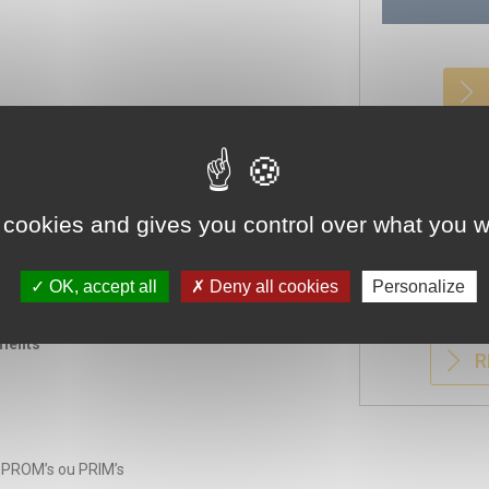
sements de santé
 cookies and gives you control over what you w
s, enquêtes, entretiens)
OK, accept all
Deny all cookies
Personalize
es par la HAS
ements
R
, PROM’s ou PRIM’s