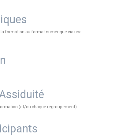
iques
nt la formation au format numérique via une
on
 Assiduité
la formation (et/ou chaque regroupement)
icipants