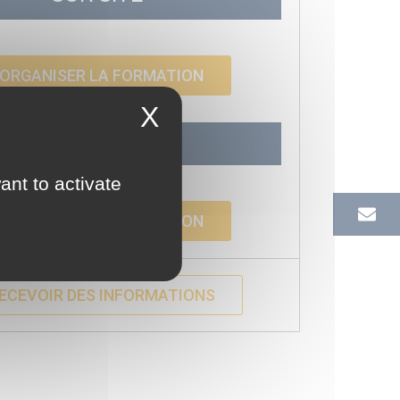
ORGANISER LA FORMATION
X
SUR MESURE
ant to activate
ORGANISER LA FORMATION
ECEVOIR DES INFORMATIONS