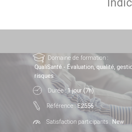
Indi
Domaine de formation :
QualiSanté - Évaluation, qualité, gest
risques
Durée :
1 jour (7h)
Référence :
E2556
Satisfaction participants :
New