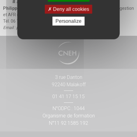
Philippe Solivéri
, Directeur de l’offre Finances, Contrôle de gestion
Deny all cookies
et AFR du CNEH
Personalize
Tél. 06 77 52 24 28
Email :
philippe.soliveri@cneh.fr
3 rue Danton
92240 Malakoff
01 41 17 15 15
N°ODPC : 1044
Organisme de formation
N°11 92 1585 192