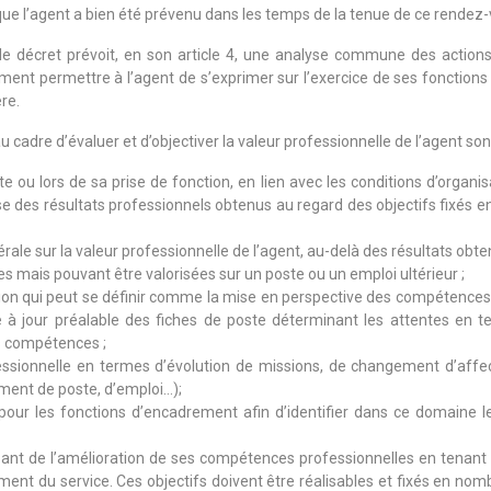
que l’agent a bien été prévenu dans les temps de la tenue de ce rendez-
, le décret prévoit, en son article 4, une analyse commune des actio
galement permettre à l’agent de s’exprimer sur l’exercice de ses fonctio
re.
 cadre d’évaluer et d’objectiver la valeur professionnelle de l’agent son
e ou lors de sa prise de fonction, en lien avec les conditions d’organisa
lyse des résultats professionnels obtenus au regard des objectifs fixé
ale sur la valeur professionnelle de l’agent, au-delà des résultats obtenus
es mais pouvant être valorisées sur un poste ou un emploi ultérieur ;
otion qui peut se définir comme la mise en perspective des compétenc
 à jour préalable des fiches de poste déterminant les attentes en te
es compétences ;
fessionnelle en termes d’évolution de missions, de changement d’affe
ment de poste, d’emploi…);
pour les fonctions d’encadrement afin d’identifier dans ce domaine le
icipant de l’amélioration de ses compétences professionnelles en tenant
ent du service. Ces objectifs doivent être réalisables et fixés en nombr