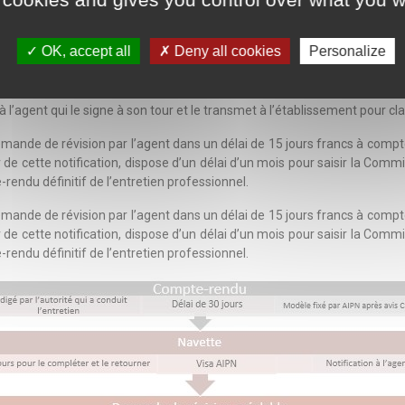
nt de fixer précisément la teneur et la classification de ces critères
ssement, après avis du Comité Social d’Etablissement (et, en attendant
OK, accept all
Deny all cookies
Personalize
n compte-rendu, portant sur l’ensemble des items abordés, rédigé et signé
 l’entretien. L’agent dispose ensuite de 15 jours pour compléter et 
 l’agent qui le signe à son tour et le transmet à l’établissement pour c
mande de révision par l’agent dans un délai de 15 jours francs à compte
tir de cette notification, dispose d’un délai d’un mois pour saisir la Co
rendu définitif de l’entretien professionnel.
mande de révision par l’agent dans un délai de 15 jours francs à compte
tir de cette notification, dispose d’un délai d’un mois pour saisir la Co
rendu définitif de l’entretien professionnel.