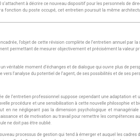
0 s’attachent à décrire ce nouveau dispositif pour les personnels de dire
era fonction du poste occupé, cet entretien poursuit la même architec
cadrée, l’objet de cette révision complète de l’entretien annuel par la
ent permettant de mesurer objectivement et précisément la valeur prof
l un véritable moment d’échanges et de dialogue qui ouvre plus de pers
e vers l’analyse du potentiel de l’agent, de ses possibilités et de ses per
e de l’entretien professionnel suppose cependant une adaptation et un
velle procédure et une sensibilisation à cette nouvelle philosophie et 
tout en ne négligeant pas la dimension psychologique et managériale
naissance et de motivation au travail pour remettre les compétences au
ule ne doit pas être oublié.
 nouveau processus de gestion qui tend à émerger et auquel les cadres 