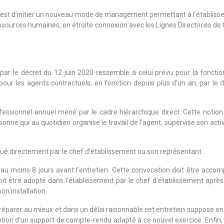
ectif est d’initier un nouveau mode de management permettant à l’établ
ressources humaines, en étroite connexion avec les Lignes Directrices de
 par le décret du 12 juin 2020 ressemble à celui prévu pour la fonctio
u pour les agents contractuels, en fonction depuis plus d’un an, par le
ofessionnel annuel mené par le cadre hiérarchique direct. Cette notion
sonne qui au quotidien organise le travail de l’agent, supervise son acti
alué directement par le chef d’établissement ou son représentant.
 au moins 8 jours avant l’entretien. Cette convocation doit être accom
oit être adopté dans l’établissement par le chef d’établissement après
n installation.
préparer au mieux et dans un délai raisonnable cet entretien suppose en
option d’un support de compte-rendu adapté à ce nouvel exercice. Enfin, 