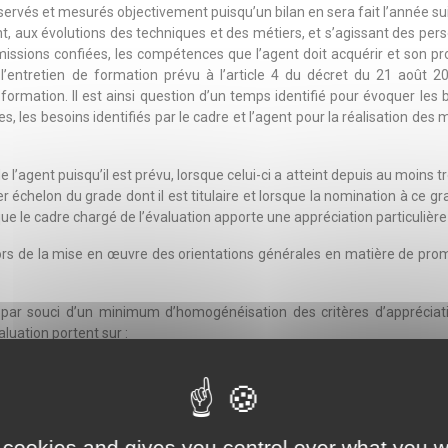
observés et mesurés objectivement puisqu’un bilan en sera fait l’année su
 aux évolutions des techniques et des métiers, et s’agissant des perso
sions confiées, les compétences que l’agent doit acquérir et son projet
 l’entretien de formation prévu à l’article 4 du décret du 21 août 
ormation. Il est ainsi question d’un temps identifié pour évoquer les b
les besoins identifiés par le cadre et l’agent pour la réalisation des m
 l’agent puisqu’il est prévu, lorsque celui-ci a atteint depuis au moins t
er échelon du grade dont il est titulaire et lorsque la nomination à ce
que le cadre chargé de l’évaluation apporte une appréciation particulièr
lors de la mise en œuvre des orientations générales en matière de promo
, par souci d’un minimum d’homogénéisation des critères d’appréciati
luation portent sur :
et la réalisation des objectifs ;
elles et techniques ;
elationnelles ;
capacité d’encadrement ou à exercer des fonctions d’un niveau supérieur.
 cookies and gives you control over what you w