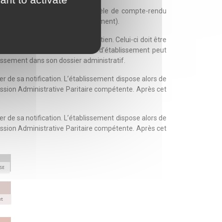
 qui seront consignés dans le modèle de compte-rendu
, du Comité Technique d’Etablissement).
 par le cadre ayant mené l’entretien. Celui-ci doit être
retourner le document. Le chef d’établissement peut
lassement dans son dossier administratif.
r de sa notification. L’établissement dispose alors de
mmission Administrative Paritaire compétente. Après cet
r de sa notification. L’établissement dispose alors de
mmission Administrative Paritaire compétente. Après cet