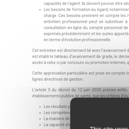
capacités de l’agent. Ils doivent pouvoir être 
Les besoins de formation eu égard, notamment,
charge. Ces besoins prennent en compte les mis
entretien professionnel peut se substituer à
consultation en ligne du compte personnel de f
exprimés précédemment et les suites apportées, 
en terme d’évolution professionnelle.
Cet entretien est directement lié avec l’avancement de
est établi le tableau d’avancement de grade, le derni
accès à celui-ci par concours ou promotion internes, 
Cette appréciation particulière est prise en compte 
lignes directrices de gestion.
L’article 5 du décret du 12 juin 2020 précise enfin
établissements publics de santé, que les critères d’éva
Les résultats professionnels obtenus par l’agent 
Les compétences et connaissances professionn
La manière de servir de l’agent et ses qualités r
La capacité d’expertise et, le cas échéant, la 
This site uses