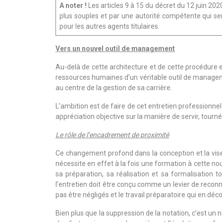
A noter !
Les articles 9 à 15 du décret du 12 juin 202
plus souples et par une autorité compétente qui s
pour les autres agents titulaires.
Vers un nouvel outil de management
Au-delà de cette architecture et de cette procédure en
ressources humaines d’un véritable outil de managem
au centre de la gestion de sa carrière.
L’ambition est de faire de cet entretien professionne
appréciation objective sur la manière de servir, tourné
Le rôle de l’encadrement de proximité
Ce changement profond dans la conception et la visé
nécessite en effet à la fois une formation à cette nou
sa préparation, sa réalisation et sa formalisation 
l’entretien doit être conçu comme un levier de recon
pas être négligés et le travail préparatoire qui en déco
Bien plus que la suppression de la notation, c’est un