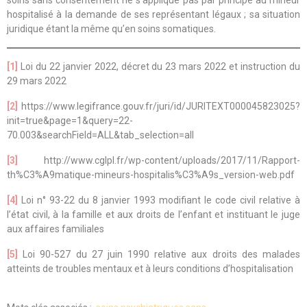
soins sans consentement ne s’applique pas par principe au mineur
hospitalisé à la demande de ses représentant légaux ; sa situation
juridique étant la même qu’en soins somatiques.
[1]
Loi du 22 janvier 2022, décret du 23 mars 2022 et instruction du
29 mars 2022
[2]
https://www.legifrance.gouv.fr/juri/id/JURITEXT000045823025?
init=true&page=1&query=22-
70.003&searchField=ALL&tab_selection=all
[3]
http://www.cglpl.fr/wp-content/uploads/2017/11/Rapport-
th%C3%A9matique-mineurs-hospitalis%C3%A9s_version-web.pdf
[4]
Loi n° 93-22 du 8 janvier 1993 modifiant le code civil relative à
l’état civil, à la famille et aux droits de l’enfant et instituant le juge
aux affaires familiales
[5]
Loi 90-527 du 27 juin 1990 relative aux droits des malades
atteints de troubles mentaux et à leurs conditions d’hospitalisation