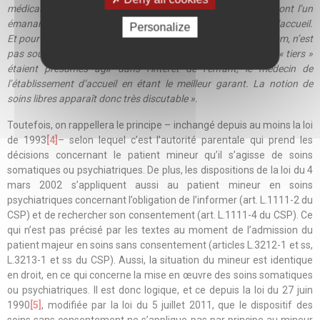
médicaux circonstanciés datant de moins de quinze jours dont l’un
émanant d’un médecin n’exerçant pas dans l’établissement d’accueil.
Personalize
Et pourtant, ce type d’hospitalisation, qui n’a de libre que le nom, n’est
pas soumis au contrôle du juge. Tout se passe comme si ces « tiers »
étaient présumés agir dans l’intérêt de l’enfant, le médecin de
l’établissement d’accueil en étant le meilleur garant. La notion de
soins libres apparaît donc très discutable ».
Toutefois, on rappellera le principe – inchangé depuis au moins la loi
de 1993
[4]
– selon lequel c’est l’autorité parentale qui prend les
décisions concernant le patient mineur qu’il s’agisse de soins
somatiques ou psychiatriques. De plus, les dispositions de la loi du 4
mars 2002 s’appliquent aussi au patient mineur en soins
psychiatriques concernant l’obligation de l’informer (art. L.1111-2 du
CSP) et de rechercher son consentement (art. L.1111-4 du CSP). Ce
qui n’est pas précisé par les textes au moment de l’admission du
patient majeur en soins sans consentement (articles L.3212-1 et ss,
L.3213-1 et ss du CSP). Aussi, la situation du mineur est identique
en droit, en ce qui concerne la mise en œuvre des soins somatiques
ou psychiatriques. Il est donc logique, et ce depuis la loi du 27 juin
1990
[5]
, modifiée par la loi du 5 juillet 2011, que le dispositif des