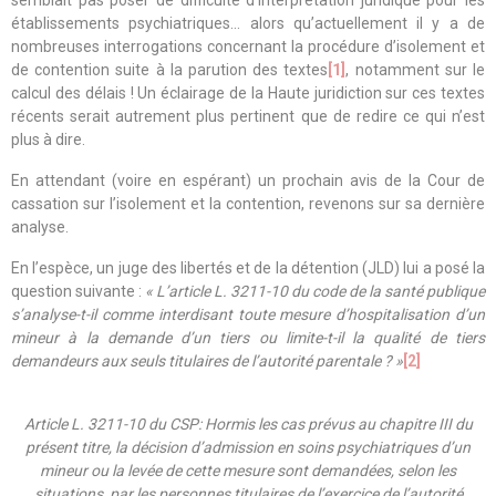
semblait pas poser de difficulté d’interprétation juridique pour les
établissements psychiatriques… alors qu’actuellement il y a de
nombreuses interrogations concernant la procédure d’isolement et
de contention suite à la parution des textes
[1]
, notamment sur le
calcul des délais ! Un éclairage de la Haute juridiction sur ces textes
récents serait autrement plus pertinent que de redire ce qui n’est
plus à dire.
En attendant (voire en espérant) un prochain avis de la Cour de
cassation sur l’isolement et la contention, revenons sur sa dernière
analyse.
En l’espèce, un juge des libertés et de la détention (JLD) lui a posé la
question suivante :
« L’article L. 3211-10 du code de la santé publique
s’analyse-t-il comme interdisant toute mesure d’hospitalisation d’un
mineur à la demande d’un tiers ou limite-t-il la qualité de tiers
demandeurs aux seuls titulaires de l’autorité parentale ? »
[2]
Article L. 3211-10 du CSP: Hormis les cas prévus au chapitre III du
présent titre, la décision d’admission en soins psychiatriques d’un
mineur ou la levée de cette mesure sont demandées, selon les
situations, par les personnes titulaires de l’exercice de l’autorité