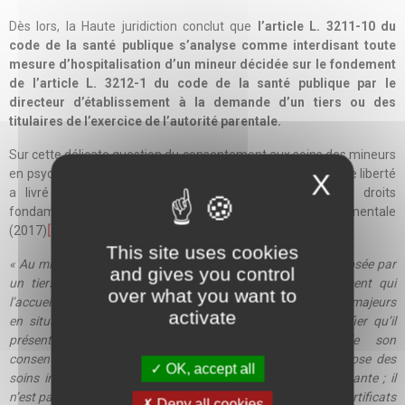
Dès lors, la Haute juridiction conclut que
l’article L. 3211-10 du
code de la santé publique s’analyse comme interdisant toute
mesure d’hospitalisation d’un mineur décidée sur le fondement
de l’article L. 3212-1 du code de la santé publique par le
directeur d’établissement à la demande d’un tiers ou des
titulaires de l’exercice de l’autorité parentale.
Sur cette délicate question du consentement aux soins des mineurs
en psychiatrie, le Contrôleur général des lieux de privation de liberté
X
a livré une longue analyse dans son rapport sur les droits
fondamentaux des mineurs en établissement de santé mentale
(2017)
[3]
:
This site uses cookies
« Au mineur donc, l’hospitalisation peut être totalement imposée par
and gives you control
un tiers – ses parents, voire le directeur de l’établissement qui
over what you want to
l’accueille – sans qu’il bénéficie des garanties reconnues aux majeurs
activate
en situation comparable : il n’est pas nécessaire de justifier qu’il
présente des troubles mentaux rendant impossible son
consentement ; il n’est pas exigé que son état mental impose des
OK, accept all
soins immédiats assortis d’une surveillance médicale constante ; il
n’est pas exigé que la demande soit accompagnée de deux certificats
Deny all cookies