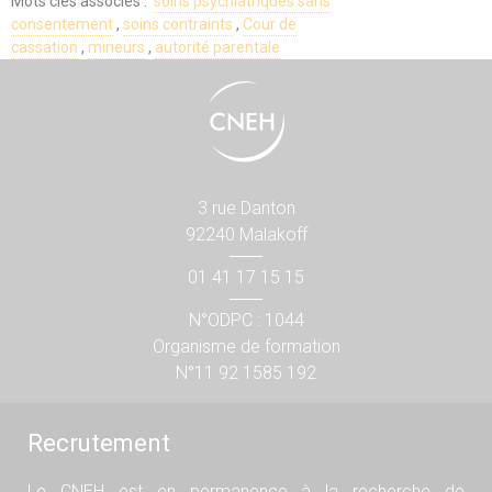
Mots clés associés :
soins psychiatriques sans
consentement
,
soins contraints
,
Cour de
cassation
,
mineurs
,
autorité parentale
3 rue Danton
92240 Malakoff
01 41 17 15 15
N°ODPC : 1044
Organisme de formation
N°11 92 1585 192
Recrutement
Le CNEH est en permanence à la recherche de