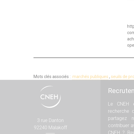
htt
com
ach
ope
Mots clés associés :
marchés publiques
,
seuils de p
Recrute
Le CNEH e
recherche 
partagez n
3 rue Danton
contribuer 
92240 Malakoff
CNEH ? Rej