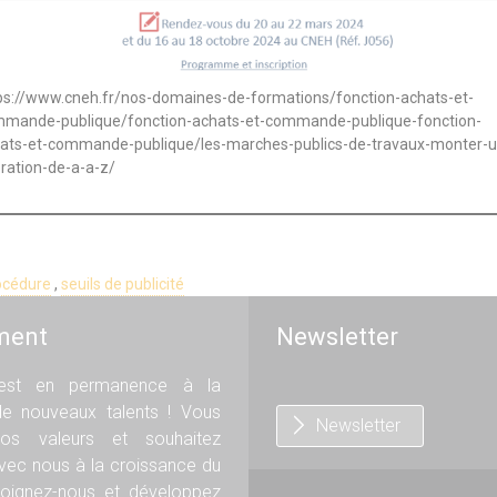
ps://www.cneh.fr/nos-domaines-de-formations/fonction-achats-et-
mande-publique/fonction-achats-et-commande-publique-fonction-
ats-et-commande-publique/les-marches-publics-de-travaux-monter-u
ration-de-a-a-z/
rocédure
,
seuils de publicité
ment
Newsletter
st en permanence à la
de nouveaux talents ! Vous
Newsletter
os valeurs et souhaitez
avec nous à la croissance du
oignez-nous et développez